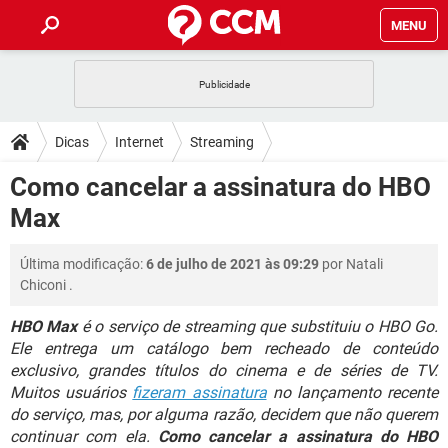
MENU
INÍCIO
JOGOS
WHATSAPP
DICAS
Dicas
Internet
Streaming
CELULAR
FACEBOOK
JOGOS
WHATSAPP
DOWNLOADS
Como cancelar a assinatura do HBO
OUTLOOK
EXCEL
CELULAR
FACEBOOK
Max
INSTAGRAM
JOGOS
GMAIL
WHATSAPP
FÓRUM
OUTLOOK
EXCEL
GUIA DE COMPRAS
CELULAR
FACEBOOK
Última modificação:
6 de julho de 2021 às 09:29
por
Natali
INSTAGRAM
JOGOS
GMAIL
WHATSAPP
GLOSSÁRIO
OUTLOOK
Chiconi
.
EXCEL
GUIA DE COMPRAS
CELULAR
FACEBOOK
INSTAGRAM
JOGOS
GMAIL
WHATSAPP
HBO Max
é o serviço de streaming que substituiu o HBO Go.
OUTLOOK
EXCEL
Ele entrega um catálogo bem recheado de conteúdo
GUIA DE COMPRAS
CELULAR
FACEBOOK
exclusivo, grandes títulos do cinema e de séries de TV.
INSTAGRAM
GMAIL
OUTLOOK
EXCEL
Muitos usuários
fizeram assinatura
no lançamento recente
GUIA DE COMPRAS
do serviço, mas, por alguma razão, decidem que não querem
INSTAGRAM
GMAIL
continuar com ela.
Como cancelar a assinatura do HBO