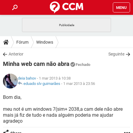
MENU
INÍCIO
JOGOS
WHATSAPP
DICAS
Fórum
Windows
CELULAR
FACEBOOK
JOGOS
WHATSAPP
DOWNLOADS
Anterior
Seguinte
OUTLOOK
EXCEL
CELULAR
FACEBOOK
Minha web cam não abra
INSTAGRAM
JOGOS
GMAIL
WHATSAPP
Fechado
FÓRUM
OUTLOOK
EXCEL
GUIA DE COMPRAS
CELULAR
FACEBOOK
deia bahov
- 1 mar 2013 à 10:38
INSTAGRAM
JOGOS
GMAIL
WHATSAPP
GLOSSÁRIO
eduado slv guimarães
-
1 mar 2013 à 23:56
OUTLOOK
EXCEL
GUIA DE COMPRAS
CELULAR
FACEBOOK
INSTAGRAM
JOGOS
GMAIL
WHATSAPP
Bom dia,
OUTLOOK
EXCEL
GUIA DE COMPRAS
CELULAR
FACEBOOK
meu not é um windows 7(sim+ 2038,a cam dele não abre
INSTAGRAM
GMAIL
mais já fiz de tudo e nada alguém poderia me ajudar
OUTLOOK
EXCEL
GUIA DE COMPRAS
agradeço
INSTAGRAM
GMAIL