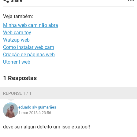
Share
GUIA DE COMPRAS
Veja também:
Minha web cam não abra
Web cam toy
Watzap web
Como instalar web cam
Criação de páginas web
Utorrent web
1 Respostas
RÉPONSE 1 / 1
eduado slv guimarães
1 mar 2013 à 23:56
deve serr algun defeito um isso e xatoo!!