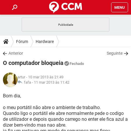
MENU
INÍCIO
JOGOS
WHATSAPP
DICAS
Fórum
Hardware
CELULAR
FACEBOOK
JOGOS
WHATSAPP
DOWNLOADS
Anterior
Seguinte
OUTLOOK
EXCEL
CELULAR
FACEBOOK
O computador bloqueia
INSTAGRAM
JOGOS
GMAIL
WHATSAPP
Fechado
FÓRUM
OUTLOOK
EXCEL
GUIA DE COMPRAS
CELULAR
FACEBOOK
artur
- 10 mar 2013 às 21:49
INSTAGRAM
JOGOS
GMAIL
WHATSAPP
GLOSSÁRIO
fafa -
11 mar 2013 às 11:42
OUTLOOK
EXCEL
GUIA DE COMPRAS
CELULAR
FACEBOOK
INSTAGRAM
JOGOS
GMAIL
WHATSAPP
Bom dia,
OUTLOOK
EXCEL
GUIA DE COMPRAS
CELULAR
FACEBOOK
o meu portátil não abre o ambiente de trabalho.
INSTAGRAM
GMAIL
Quando ligo o portátil ele abre normalmente pede o codigo
OUTLOOK
EXCEL
GUIA DE COMPRAS
de utilizador e depois quando carrego no enter ele fica azul a
INSTAGRAM
GMAIL
dizer bem-vindo mas nao abre.
ja fiz um restauro em modo de segurança mas ficou