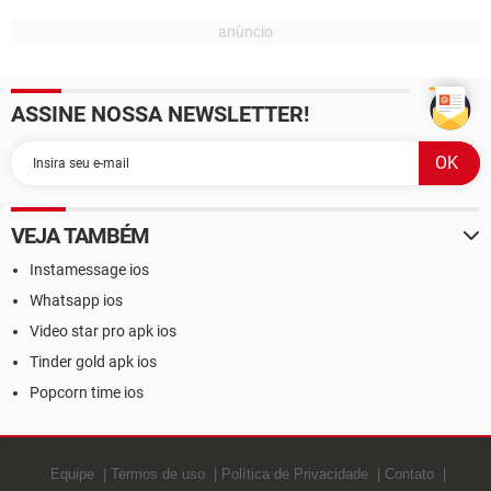
ASSINE NOSSA NEWSLETTER!
VEJA TAMBÉM
Instamessage ios
Whatsapp ios
Video star pro apk ios
Tinder gold apk ios
Popcorn time ios
Equipe
Termos de uso
Política de Privacidade
Contato