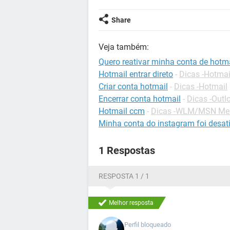
Share
Veja também:
Quero reativar minha conta de hotma
Hotmail entrar direto
-
Dicas -Hotmai
Criar conta hotmail
-
Dicas -Hotmail
Encerrar conta hotmail
-
Dicas -Out
Hotmail ccm
-
Dicas -WLM/MSN Me
Minha conta do instagram foi desat
1 Respostas
RESPOSTA 1 / 1
Melhor resposta
Perfil bloqueado