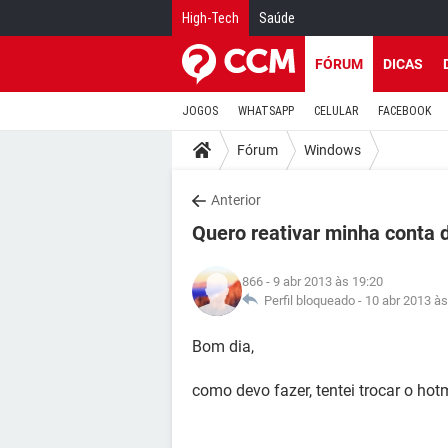
High-Tech
Saúde
FÓRUM
DICAS
JOGOS
WHATSAPP
CELULAR
FACEBOOK
Fórum
Windows
Anterior
Quero reativar minha conta d
866
- 9 abr 2013 às 19:20
Perfil bloqueado -
10 abr 2013 às
Bom dia,
como devo fazer, tentei trocar o ho