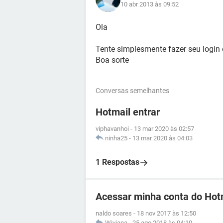
10 abr 2013 às 09:52
Ola
Tente simplesmente fazer seu login
Boa sorte
Conversas semelhantes
Hotmail entrar
viphavanhoi
-
13 mar 2020 às 02:57
ninha25
-
13 mar 2020 às 04:03
1 Respostas
Acessar minha conta do Hot
naldo soares
-
18 nov 2017 às 12:50
Wiviana
-
25 ago 2018 às 04:10