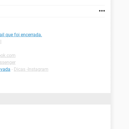
il que foi encerrada.
l
look.com
ssenger
ivada
-
Dicas -Instagram