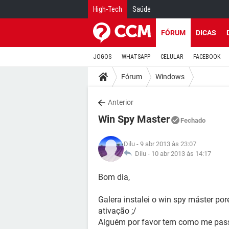
High-Tech
Saúde
FÓRUM
DICAS
JOGOS
WHATSAPP
CELULAR
FACEBOOK
Fórum
Windows
Anterior
Win Spy Master
Fechado
Dilu
- 9 abr 2013 às 23:07
Dilu -
10 abr 2013 às 14:17
Bom dia,
Galera instalei o win spy máster po
ativação ;/
Alguém por favor tem como me pass