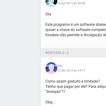
10 abr 2013 às 09:49
Ola
Este programa é um software sharew
quiser a chave do software completo
Kioskea não permite a divulgação 
RESPOSTA 2 / 2
Dilu
10 abr 2013 às 14:17
Como assim gratuito e limitado?
Tenho que pagar por ele? Para adqui
"limitado"??
Obg...