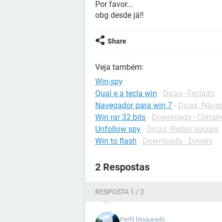
Por favor...
obg desde já!!
Share
Veja também:
Win-spy
Qual e a tecla win
-
Dicas -Teclado
Navegador para win 7
-
Dicas -Nave
Win rar 32 bits
-
Downloads - Compr
Unfollow spy
-
Dicas -Redes sociais
Win to flash
-
Downloads - Drivers
2 Respostas
RESPOSTA 1 / 2
Perfil bloqueado