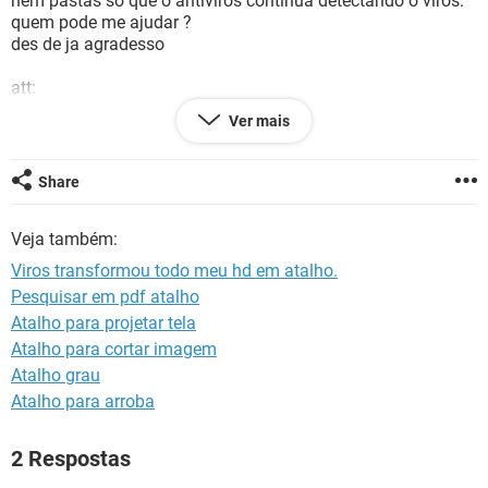
nem pastas só que o antiviros continua detectando o viros.
GUIA DE COMPRAS
quem pode me ajudar ?
des de ja agradesso
att:
Welly Calou
Ver mais
Share
Veja também:
Viros transformou todo meu hd em atalho.
Pesquisar em pdf atalho
Atalho para projetar tela
Atalho para cortar imagem
Atalho grau
Atalho para arroba
2 Respostas