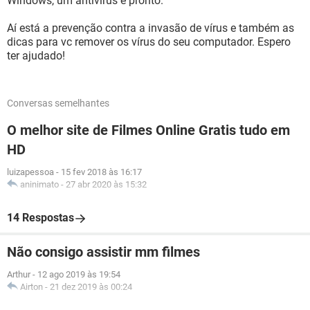
Windows, um antivírus e pronto.
Aí está a prevenção contra a invasão de vírus e também as
dicas para vc remover os vírus do seu computador. Espero
ter ajudado!
Conversas semelhantes
O melhor site de Filmes Online Gratis tudo em
HD
luizapessoa
-
15 fev 2018 às 16:17
aninimato
-
27 abr 2020 às 15:32
14 Respostas
Não consigo assistir mm filmes
Arthur
-
12 ago 2019 às 19:54
Airton
-
21 dez 2019 às 00:24