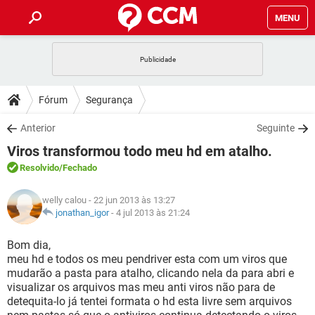
MENU
INÍCIO
JOGOS
WHATSAPP
DICAS
Fórum
Segurança
CELULAR
FACEBOOK
JOGOS
WHATSAPP
DOWNLOADS
Anterior
Seguinte
OUTLOOK
EXCEL
CELULAR
FACEBOOK
Viros transformou todo meu hd em atalho.
INSTAGRAM
JOGOS
GMAIL
WHATSAPP
FÓRUM
OUTLOOK
EXCEL
Resolvido
/Fechado
GUIA DE COMPRAS
CELULAR
FACEBOOK
INSTAGRAM
JOGOS
GMAIL
WHATSAPP
GLOSSÁRIO
OUTLOOK
welly calou
- 22 jun 2013 às 13:27
EXCEL
GUIA DE COMPRAS
CELULAR
FACEBOOK
jonathan_igor
-
4 jul 2013 às 21:24
INSTAGRAM
JOGOS
GMAIL
WHATSAPP
OUTLOOK
EXCEL
Bom dia,
GUIA DE COMPRAS
CELULAR
FACEBOOK
meu hd e todos os meu pendriver esta com um viros que
INSTAGRAM
GMAIL
mudarão a pasta para atalho, clicando nela da para abri e
OUTLOOK
EXCEL
GUIA DE COMPRAS
visualizar os arquivos mas meu anti viros não para de
INSTAGRAM
GMAIL
detequita-lo já tentei formata o hd esta livre sem arquivos