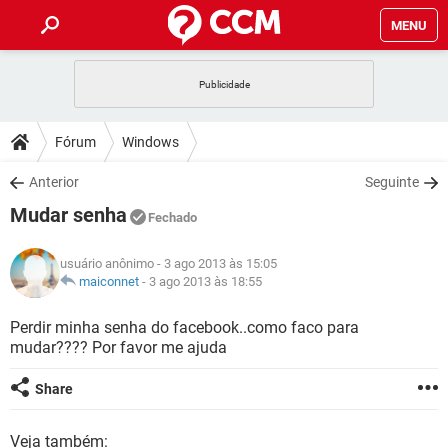
MENU
INÍCIO
JOGOS
WHATSAPP
DICAS
Fórum
Windows
CELULAR
FACEBOOK
JOGOS
WHATSAPP
DOWNLOADS
Anterior
Seguinte
OUTLOOK
EXCEL
CELULAR
FACEBOOK
Mudar senha
INSTAGRAM
JOGOS
GMAIL
WHATSAPP
Fechado
FÓRUM
OUTLOOK
EXCEL
GUIA DE COMPRAS
CELULAR
FACEBOOK
usuário anônimo
- 3 ago 2013 às 15:05
INSTAGRAM
JOGOS
GMAIL
WHATSAPP
GLOSSÁRIO
maiconnet
-
3 ago 2013 às 18:55
OUTLOOK
EXCEL
GUIA DE COMPRAS
CELULAR
FACEBOOK
INSTAGRAM
JOGOS
GMAIL
WHATSAPP
Perdir minha senha do facebook..como faco para
OUTLOOK
EXCEL
mudar???? Por favor me ajuda
GUIA DE COMPRAS
CELULAR
FACEBOOK
INSTAGRAM
GMAIL
OUTLOOK
EXCEL
Share
GUIA DE COMPRAS
INSTAGRAM
GMAIL
Veja também: