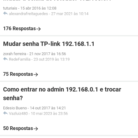
tuturiais
-
15 abr 2016 às 12:08
alexandrafreitaguedes
-
27 mar 2021 às 10:14
176 Respostas
Mudar senha TP-link 192.168.1.1
zorah ferreira
-
21 nov 2017 às 16:56
RedeFamilia
-
23 out 2019 às 13:19
75 Respostas
Como entrar no admin 192.168.0.1 e trocar
senha?
Edesio Bueno
-
14 out 2017 às 14:21
Vazluiz480
-
10 mai 2023 às 23:56
50 Respostas