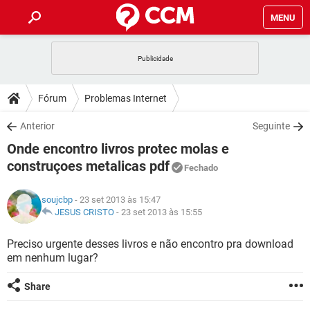
MENU
INÍCIO
JOGOS
WHATSAPP
DICAS
Fórum
Problemas Internet
CELULAR
FACEBOOK
JOGOS
WHATSAPP
DOWNLOADS
Anterior
Seguinte
OUTLOOK
EXCEL
CELULAR
FACEBOOK
Onde encontro livros protec molas e
INSTAGRAM
JOGOS
GMAIL
WHATSAPP
FÓRUM
OUTLOOK
EXCEL
construçoes metalicas pdf
Fechado
GUIA DE COMPRAS
CELULAR
FACEBOOK
INSTAGRAM
JOGOS
GMAIL
WHATSAPP
GLOSSÁRIO
OUTLOOK
EXCEL
soujcbp
- 23 set 2013 às 15:47
GUIA DE COMPRAS
CELULAR
FACEBOOK
JESUS CRISTO
-
23 set 2013 às 15:55
INSTAGRAM
JOGOS
GMAIL
WHATSAPP
OUTLOOK
EXCEL
Preciso urgente desses livros e não encontro pra download
GUIA DE COMPRAS
CELULAR
FACEBOOK
INSTAGRAM
GMAIL
em nenhum lugar?
OUTLOOK
EXCEL
GUIA DE COMPRAS
Share
INSTAGRAM
GMAIL