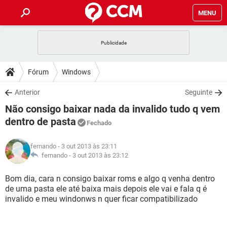
MENU
INÍCIO
JOGOS
WHATSAPP
DICAS
Fórum
Windows
CELULAR
FACEBOOK
JOGOS
WHATSAPP
DOWNLOADS
Anterior
Seguinte
OUTLOOK
EXCEL
CELULAR
FACEBOOK
Não consigo baixar nada da invalido tudo q vem
INSTAGRAM
JOGOS
GMAIL
WHATSAPP
FÓRUM
OUTLOOK
EXCEL
dentro de pasta
Fechado
GUIA DE COMPRAS
CELULAR
FACEBOOK
INSTAGRAM
JOGOS
GMAIL
WHATSAPP
GLOSSÁRIO
OUTLOOK
EXCEL
fernando
- 3 out 2013 às 23:11
GUIA DE COMPRAS
CELULAR
FACEBOOK
fernando -
3 out 2013 às 23:12
INSTAGRAM
JOGOS
GMAIL
WHATSAPP
OUTLOOK
EXCEL
Bom dia, cara n consigo baixar roms e algo q venha dentro
GUIA DE COMPRAS
CELULAR
FACEBOOK
INSTAGRAM
GMAIL
de uma pasta ele até baixa mais depois ele vai e fala q é
OUTLOOK
EXCEL
invalido e meu windonws n quer ficar compatibilizado
GUIA DE COMPRAS
INSTAGRAM
GMAIL