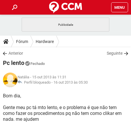
MENU
INÍCIO
JOGOS
WHATSAPP
DICAS
Fórum
Hardware
CELULAR
FACEBOOK
JOGOS
WHATSAPP
DOWNLOADS
Anterior
Seguinte
OUTLOOK
EXCEL
CELULAR
FACEBOOK
Pc lento
INSTAGRAM
JOGOS
GMAIL
WHATSAPP
Fechado
FÓRUM
OUTLOOK
EXCEL
GUIA DE COMPRAS
CELULAR
FACEBOOK
Natália
- 15 out 2013 às 11:31
INSTAGRAM
JOGOS
GMAIL
WHATSAPP
GLOSSÁRIO
Perfil bloqueado -
16 out 2013 às 05:30
OUTLOOK
EXCEL
GUIA DE COMPRAS
CELULAR
FACEBOOK
INSTAGRAM
JOGOS
GMAIL
WHATSAPP
Bom dia,
OUTLOOK
EXCEL
GUIA DE COMPRAS
CELULAR
FACEBOOK
Gente meu pc tá mto lento, e o problema é que não tem
INSTAGRAM
GMAIL
como fazer os procedimentos pq não tem como clikar em
OUTLOOK
EXCEL
GUIA DE COMPRAS
nada. me ajudem
INSTAGRAM
GMAIL