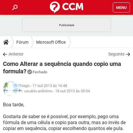
MENU
INÍCIO
JOGOS
WHATSAPP
DICAS
Fórum
Microsoft Office
CELULAR
FACEBOOK
JOGOS
WHATSAPP
DOWNLOADS
Anterior
Seguinte
OUTLOOK
EXCEL
CELULAR
FACEBOOK
Como Alterar a sequência quando copio uma
INSTAGRAM
JOGOS
GMAIL
WHATSAPP
FÓRUM
OUTLOOK
EXCEL
formula?
Fechado
GUIA DE COMPRAS
CELULAR
FACEBOOK
INSTAGRAM
JOGOS
GMAIL
WHATSAPP
GLOSSÁRIO
OUTLOOK
EXCEL
Thiago
- 17 out 2013 às 16:48
GUIA DE COMPRAS
CELULAR
FACEBOOK
usuário anônimo -
18 out 2013 às 09:54
INSTAGRAM
JOGOS
GMAIL
WHATSAPP
OUTLOOK
EXCEL
Boa tarde,
GUIA DE COMPRAS
CELULAR
FACEBOOK
INSTAGRAM
GMAIL
OUTLOOK
EXCEL
Gostaria de saber se é possível, por exemplo, pego uma
GUIA DE COMPRAS
fórmula de uma célula e copio para outra, mas ao invés de
INSTAGRAM
GMAIL
copiar em sequência, copiar escolhendo quantos ele pula.