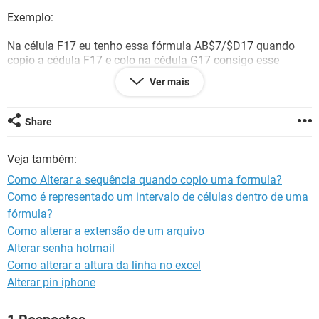
GUIA DE COMPRAS
Exemplo:
Na célula F17 eu tenho essa fórmula AB$7/$D17 quando
copio a cédula F17 e colo na cédula G17 consigo esse
resultado AC$7/$D17 mas preciso que fique assim
Ver mais
AH$7/$D17
Ao invés dele copiar AB para AC, eu escolher uma sequência.
tipo AB para AH.
Share
Obrigado desde já.
Veja também:
Como Alterar a sequência quando copio uma formula?
Como é representado um intervalo de células dentro de uma
fórmula?
Como alterar a extensão de um arquivo
Alterar senha hotmail
Como alterar a altura da linha no excel
Alterar pin iphone