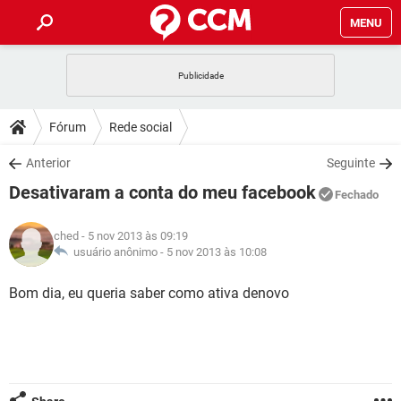
MENU
INÍCIO
JOGOS
WHATSAPP
DICAS
Fórum
Rede social
CELULAR
FACEBOOK
JOGOS
WHATSAPP
DOWNLOADS
Anterior
Seguinte
OUTLOOK
EXCEL
CELULAR
FACEBOOK
Desativaram a conta do meu facebook
INSTAGRAM
JOGOS
GMAIL
WHATSAPP
Fechado
FÓRUM
OUTLOOK
EXCEL
GUIA DE COMPRAS
CELULAR
FACEBOOK
ched
- 5 nov 2013 às 09:19
INSTAGRAM
JOGOS
GMAIL
WHATSAPP
GLOSSÁRIO
usuário anônimo -
5 nov 2013 às 10:08
OUTLOOK
EXCEL
GUIA DE COMPRAS
CELULAR
FACEBOOK
INSTAGRAM
JOGOS
GMAIL
WHATSAPP
Bom dia, eu queria saber como ativa denovo
OUTLOOK
EXCEL
GUIA DE COMPRAS
CELULAR
FACEBOOK
INSTAGRAM
GMAIL
OUTLOOK
EXCEL
GUIA DE COMPRAS
INSTAGRAM
GMAIL