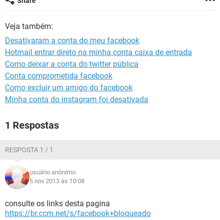
Share
GUIA DE COMPRAS
Veja também:
Desativaram a conta do meu facebook
Hotmail entrar direto na minha conta caixa de entrada
Como deixar a conta do twitter pública
Conta comprometida facebook
Como excluir um amigo do facebook
Minha conta do instagram foi desativada
1 Respostas
RESPOSTA 1 / 1
usuário anônimo
5 nov 2013 às 10:08
consulte os links desta pagina
https://br.ccm.net/s/facebook+bloqueado