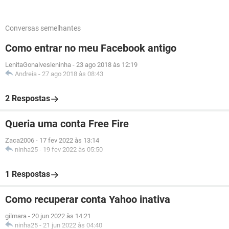
Conversas semelhantes
Como entrar no meu Facebook antigo
LenitaGonalvesleninha
-
23 ago 2018 às 12:19
Andreia
-
27 ago 2018 às 08:43
2 Respostas
Queria uma conta Free Fire
Zaca2006
-
17 fev 2022 às 13:14
ninha25
-
19 fev 2022 às 05:50
1 Respostas
Como recuperar conta Yahoo inativa
gilmara
-
20 jun 2022 às 14:21
ninha25
-
21 jun 2022 às 04:40