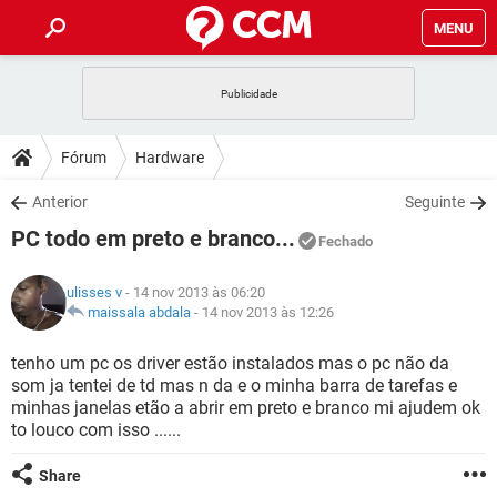
MENU
INÍCIO
JOGOS
WHATSAPP
DICAS
Fórum
Hardware
CELULAR
FACEBOOK
JOGOS
WHATSAPP
DOWNLOADS
Anterior
Seguinte
OUTLOOK
EXCEL
CELULAR
FACEBOOK
PC todo em preto e branco...
INSTAGRAM
JOGOS
GMAIL
WHATSAPP
Fechado
FÓRUM
OUTLOOK
EXCEL
GUIA DE COMPRAS
CELULAR
FACEBOOK
ulisses v
- 14 nov 2013 às 06:20
INSTAGRAM
JOGOS
GMAIL
WHATSAPP
GLOSSÁRIO
maissala abdala
-
14 nov 2013 às 12:26
OUTLOOK
EXCEL
GUIA DE COMPRAS
CELULAR
FACEBOOK
INSTAGRAM
JOGOS
GMAIL
WHATSAPP
tenho um pc os driver estão instalados mas o pc não da
OUTLOOK
EXCEL
som ja tentei de td mas n da e o minha barra de tarefas e
GUIA DE COMPRAS
CELULAR
FACEBOOK
minhas janelas etão a abrir em preto e branco mi ajudem ok
INSTAGRAM
GMAIL
to louco com isso ......
OUTLOOK
EXCEL
GUIA DE COMPRAS
INSTAGRAM
GMAIL
Share