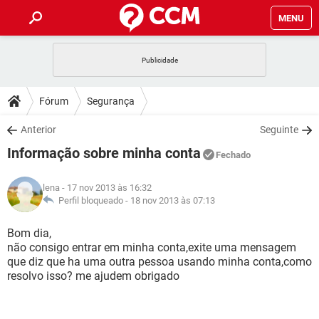
MENU
INÍCIO
JOGOS
WHATSAPP
DICAS
Fórum
Segurança
CELULAR
FACEBOOK
JOGOS
WHATSAPP
DOWNLOADS
Anterior
Seguinte
OUTLOOK
EXCEL
CELULAR
FACEBOOK
Informação sobre minha conta
INSTAGRAM
JOGOS
GMAIL
WHATSAPP
Fechado
FÓRUM
OUTLOOK
EXCEL
GUIA DE COMPRAS
CELULAR
FACEBOOK
lena
- 17 nov 2013 às 16:32
INSTAGRAM
JOGOS
GMAIL
WHATSAPP
GLOSSÁRIO
Perfil bloqueado -
18 nov 2013 às 07:13
OUTLOOK
EXCEL
GUIA DE COMPRAS
CELULAR
FACEBOOK
INSTAGRAM
JOGOS
GMAIL
WHATSAPP
Bom dia,
OUTLOOK
EXCEL
não consigo entrar em minha conta,exite uma mensagem
GUIA DE COMPRAS
CELULAR
FACEBOOK
que diz que ha uma outra pessoa usando minha conta,como
INSTAGRAM
GMAIL
resolvo isso? me ajudem obrigado
OUTLOOK
EXCEL
GUIA DE COMPRAS
INSTAGRAM
GMAIL