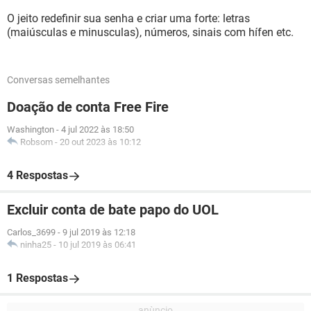
O jeito redefinir sua senha e criar uma forte: letras
(maiúsculas e minusculas), números, sinais com hífen etc.
Conversas semelhantes
Doação de conta Free Fire
Washington
-
4 jul 2022 às 18:50
Robsom
-
20 out 2023 às 10:12
4 Respostas
Excluir conta de bate papo do UOL
Carlos_3699
-
9 jul 2019 às 12:18
ninha25
-
10 jul 2019 às 06:41
1 Respostas