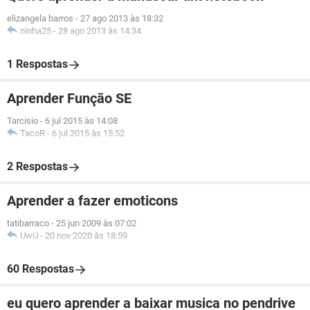
elizangela barros
-
27 ago 2013 às 18:32
ninha25
-
28 ago 2013 às 14:34
1 Respostas
Aprender Função SE
Tarcisio
-
6 jul 2015 às 14:08
TacoR
-
6 jul 2015 às 15:52
2 Respostas
Aprender a fazer emoticons
tatibarraco
-
25 jun 2009 às 07:02
UwU
-
20 nov 2020 às 18:59
60 Respostas
eu quero aprender a baixar musica no pendrive