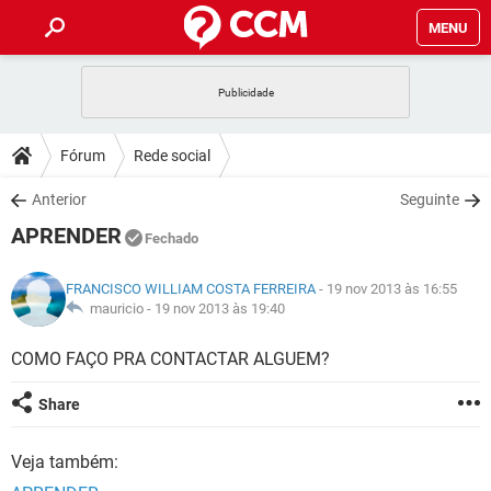
MENU
INÍCIO
JOGOS
WHATSAPP
DICAS
Fórum
Rede social
CELULAR
FACEBOOK
JOGOS
WHATSAPP
DOWNLOADS
Anterior
Seguinte
OUTLOOK
EXCEL
CELULAR
FACEBOOK
APRENDER
INSTAGRAM
JOGOS
GMAIL
WHATSAPP
Fechado
FÓRUM
OUTLOOK
EXCEL
GUIA DE COMPRAS
CELULAR
FACEBOOK
FRANCISCO WILLIAM COSTA FERREIRA
- 19 nov 2013 às 16:55
INSTAGRAM
JOGOS
GMAIL
WHATSAPP
GLOSSÁRIO
mauricio -
19 nov 2013 às 19:40
OUTLOOK
EXCEL
GUIA DE COMPRAS
CELULAR
FACEBOOK
INSTAGRAM
JOGOS
GMAIL
WHATSAPP
COMO FAÇO PRA CONTACTAR ALGUEM?
OUTLOOK
EXCEL
GUIA DE COMPRAS
CELULAR
FACEBOOK
Share
INSTAGRAM
GMAIL
OUTLOOK
EXCEL
GUIA DE COMPRAS
Veja também:
INSTAGRAM
GMAIL