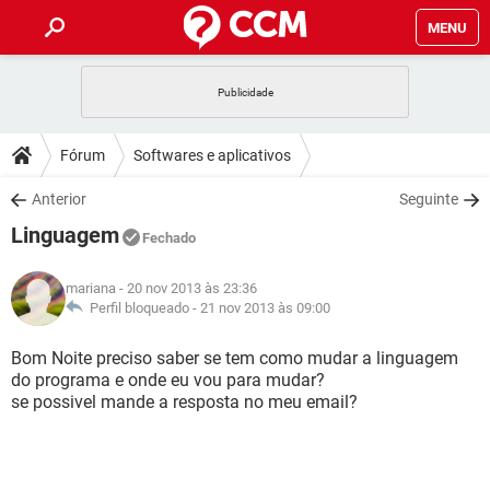
MENU
INÍCIO
JOGOS
WHATSAPP
DICAS
Fórum
Softwares e aplicativos
CELULAR
FACEBOOK
JOGOS
WHATSAPP
DOWNLOADS
Anterior
Seguinte
OUTLOOK
EXCEL
CELULAR
FACEBOOK
Linguagem
INSTAGRAM
JOGOS
GMAIL
WHATSAPP
Fechado
FÓRUM
OUTLOOK
EXCEL
GUIA DE COMPRAS
CELULAR
FACEBOOK
mariana
- 20 nov 2013 às 23:36
INSTAGRAM
JOGOS
GMAIL
WHATSAPP
GLOSSÁRIO
Perfil bloqueado -
21 nov 2013 às 09:00
OUTLOOK
EXCEL
GUIA DE COMPRAS
CELULAR
FACEBOOK
INSTAGRAM
JOGOS
GMAIL
WHATSAPP
Bom Noite preciso saber se tem como mudar a linguagem
OUTLOOK
EXCEL
do programa e onde eu vou para mudar?
GUIA DE COMPRAS
CELULAR
FACEBOOK
se possivel mande a resposta no meu email?
INSTAGRAM
GMAIL
OUTLOOK
EXCEL
GUIA DE COMPRAS
INSTAGRAM
GMAIL