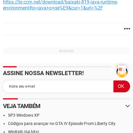
https://br.ccm.net/download/baixaki-819-java-runtime-
environment#q=java+o+qe%E9&cur=1&url=%2F
ASSINE NOSSA NEWSLETTER!
VEJA TAMBÉM
SP3 Windows XP
Códigos para avançar no GTA IV Episode From Liberty City
WinRAR (64 bits)