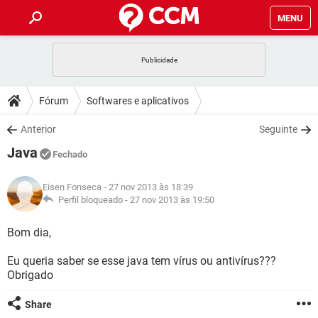
MENU
INÍCIO
JOGOS
WHATSAPP
DICAS
Fórum
Softwares e aplicativos
CELULAR
FACEBOOK
JOGOS
WHATSAPP
DOWNLOADS
Anterior
Seguinte
OUTLOOK
EXCEL
CELULAR
FACEBOOK
Java
INSTAGRAM
JOGOS
GMAIL
WHATSAPP
Fechado
FÓRUM
OUTLOOK
EXCEL
GUIA DE COMPRAS
CELULAR
FACEBOOK
Eisen Fonseca
- 27 nov 2013 às 18:39
INSTAGRAM
JOGOS
GMAIL
WHATSAPP
GLOSSÁRIO
Perfil bloqueado -
27 nov 2013 às 19:50
OUTLOOK
EXCEL
GUIA DE COMPRAS
CELULAR
FACEBOOK
INSTAGRAM
JOGOS
GMAIL
WHATSAPP
Bom dia,
OUTLOOK
EXCEL
GUIA DE COMPRAS
CELULAR
FACEBOOK
Eu queria saber se esse java tem vírus ou antivírus???
INSTAGRAM
GMAIL
Obrigado
OUTLOOK
EXCEL
GUIA DE COMPRAS
INSTAGRAM
GMAIL
Share