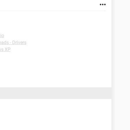
io
ads - Drivers
ws XP