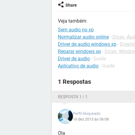
Share
Veja também:
Sem audio no xp
Normalizar audio online
-
Dicas -Áud
Driver de audio windows xp
-
Downlo
Reparar windows xp
-
Dicas -Windo
Driver de audio
- Guide
Aplicativo de audio
- Guide
1 Respostas
RESPOSTA 1 / 1
Perfil bloqueado
16 dez 2013 às 06:08
Ola