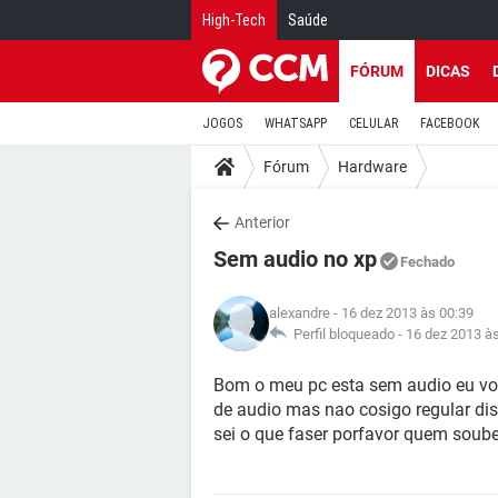
High-Tech
Saúde
FÓRUM
DICAS
JOGOS
WHATSAPP
CELULAR
FACEBOOK
Fórum
Hardware
Anterior
Sem audio no xp
Fechado
alexandre
- 16 dez 2013 às 00:39
Perfil bloqueado -
16 dez 2013 à
Bom o meu pc esta sem audio eu vou 
de audio mas nao cosigo regular di
sei o que faser porfavor quem soub