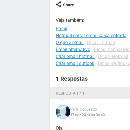
Share
Veja também:
Email
Hotmail entrar email caixa entrada
-
O que e email
-
Dicas - E-mail
Email alternativo
-
Dicas -Yahoo! Me
Criar email hotmail
-
Dicas -Hotmail
Criar email outlook
-
Dicas -Outlook
1 Respostas
RESPOSTA 1 / 1
Perfil bloqueado
17 dez 2013 às 06:40
Ola