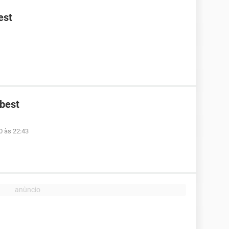
est
ibest
0 às 22:43