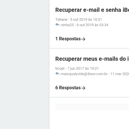
Recuperar e-mail e senha iB
Tatiane
-
5 out 2019 às 10:31
ninha25
-
6 out 2019 às 03:34
1 Respostas
Recuperar meus e-mails do 
ticopt
-
7 jun 2017 às 19:21
maisqualyvida@ibesr.com.br
-
11 mar 202
6 Respostas