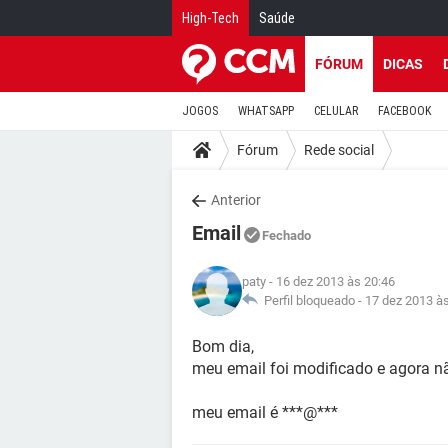
High-Tech
Saúde
FÓRUM
DICAS
JOGOS
WHATSAPP
CELULAR
FACEBOOK
Fórum
Rede social
Anterior
Email
Fechado
paty
- 16 dez 2013 às 20:46
Perfil bloqueado -
17 dez 2013 à
Bom dia,
meu email foi modificado e agora n
meu email é ***@***