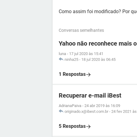
Como assim foi modificado? Por qu
Conversas semelhantes
Yahoo não reconhece mais o
luna
-
17 jul 2020 às 15:41
ninha25
-
18 jul 2020 às 06:45
1 Respostas
Recuperar e-mail iBest
AdrianaPaiva
-
24 abr 2019 às 16:09
originado.x@ibest.com.br
-
24 fev 2021 às
5 Respostas