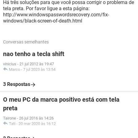
Há três soluções para que você possa corrigir o problema de
tela preta. Por favor ligue a esta página:
http://www.windowspasswordsrecovery.com/fix-
windows/black-screen-of-death.html
Conversas semelhantes
nao tenho a tecla shift
vinicius
-
21 jul 2012 às 19:47
Marco
-
7 jul 2023 às 13:54
3 Respostas
O meu PC da marca positivo está com tela
preta
Tairone
-
26 jul 2016 às 14:26
Tati
-
20 mar 2020 às 16:12