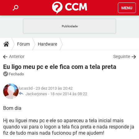
MENU
INÍCIO
JOGOS
WHATSAPP
DICAS
Fórum
Hardware
CELULAR
FACEBOOK
JOGOS
WHATSAPP
DOWNLOADS
Anterior
Seguinte
OUTLOOK
EXCEL
CELULAR
FACEBOOK
Eu ligo meu pc e ele fica com a tela preta
INSTAGRAM
JOGOS
GMAIL
WHATSAPP
FÓRUM
OUTLOOK
EXCEL
Fechado
GUIA DE COMPRAS
CELULAR
FACEBOOK
INSTAGRAM
JOGOS
GMAIL
WHATSAPP
GLOSSÁRIO
OUTLOOK
lucas3d
- 23 dez 2013 às 20:42
EXCEL
GUIA DE COMPRAS
CELULAR
FACEBOOK
Jackerjones -
18 nov 2014 às 08:22
INSTAGRAM
JOGOS
GMAIL
WHATSAPP
OUTLOOK
EXCEL
Bom dia
GUIA DE COMPRAS
CELULAR
FACEBOOK
INSTAGRAM
GMAIL
Hj eu liguei meu pc e ele so apareceu a tela inicial mais
OUTLOOK
EXCEL
GUIA DE COMPRAS
quando vai para o logon a tela fica preta e nada responde ja
INSTAGRAM
GMAIL
fiz de tudo mais nada fucionou pf me ajudem!