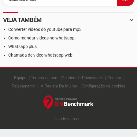
VEJA TAMBÉM
Converter vídeos do youtube para mp3
Como mandar videos no whatsapp
Whatsapp plus
Chamada de video whatsapp web
Equipe
Termos de uso
Política de Privacidade
Contato
Regulamento
A Revista Da Mulher
Configuração de cookies
saude.ccm.net