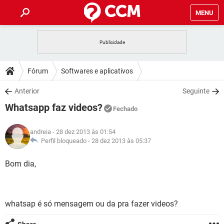
MENU
INÍCIO
JOGOS
WHATSAPP
DICAS
Fórum
Softwares e aplicativos
CELULAR
FACEBOOK
JOGOS
WHATSAPP
DOWNLOADS
Anterior
Seguinte
OUTLOOK
EXCEL
CELULAR
FACEBOOK
Whatsapp faz videos?
INSTAGRAM
JOGOS
GMAIL
WHATSAPP
Fechado
FÓRUM
OUTLOOK
EXCEL
GUIA DE COMPRAS
CELULAR
FACEBOOK
andreia
- 28 dez 2013 às 01:54
INSTAGRAM
JOGOS
GMAIL
WHATSAPP
GLOSSÁRIO
Perfil bloqueado -
28 dez 2013 às 05:37
OUTLOOK
EXCEL
GUIA DE COMPRAS
CELULAR
FACEBOOK
INSTAGRAM
JOGOS
GMAIL
WHATSAPP
Bom dia,
OUTLOOK
EXCEL
GUIA DE COMPRAS
CELULAR
FACEBOOK
INSTAGRAM
GMAIL
OUTLOOK
EXCEL
GUIA DE COMPRAS
whatsap é só mensagem ou da pra fazer videos?
INSTAGRAM
GMAIL