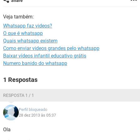
Share
GUIA DE COMPRAS
Veja também:
Whatsapp faz videos?
O que é whatsapp
Quais whatsapp existem
Como enviar videos grandes pelo whatsapp
Baixar vídeos infantil educativo grátis
Numero banido do whatsapp
1 Respostas
RESPOSTA 1 / 1
Perfil bloqueado
28 dez 2013 às 05:37
Ola