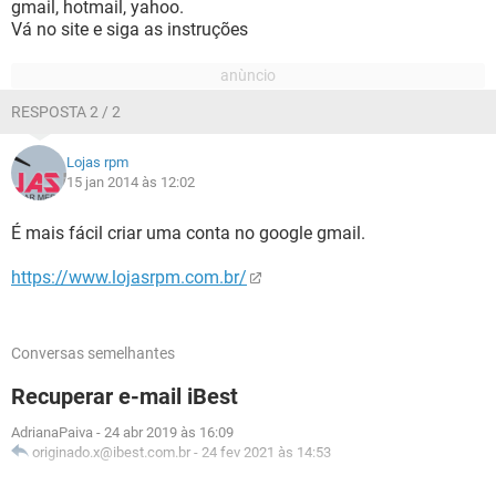
gmail, hotmail, yahoo.
Vá no site e siga as instruções
RESPOSTA 2 / 2
Lojas rpm
15 jan 2014 às 12:02
É mais fácil criar uma conta no google gmail.
https://www.lojasrpm.com.br/
Conversas semelhantes
Recuperar e-mail iBest
AdrianaPaiva
-
24 abr 2019 às 16:09
originado.x@ibest.com.br
-
24 fev 2021 às 14:53