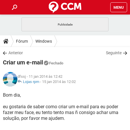
MENU
INÍCIO
JOGOS
WHATSAPP
DICAS
Fórum
Windows
CELULAR
FACEBOOK
JOGOS
WHATSAPP
DOWNLOADS
Anterior
Seguinte
OUTLOOK
EXCEL
CELULAR
FACEBOOK
Criar um e-mail
INSTAGRAM
JOGOS
GMAIL
WHATSAPP
Fechado
FÓRUM
OUTLOOK
EXCEL
GUIA DE COMPRAS
CELULAR
FACEBOOK
dfssj
- 11 jan 2014 às 12:42
INSTAGRAM
JOGOS
GMAIL
WHATSAPP
GLOSSÁRIO
Lojas rpm
-
15 jan 2014 às 12:02
OUTLOOK
EXCEL
GUIA DE COMPRAS
CELULAR
FACEBOOK
INSTAGRAM
JOGOS
GMAIL
WHATSAPP
Bom dia,
OUTLOOK
EXCEL
GUIA DE COMPRAS
CELULAR
FACEBOOK
eu gostaria de saber como criar um e-mail para eu poder
INSTAGRAM
GMAIL
fazer meu face, eu tento tento mas ñ consigo achar uma
OUTLOOK
EXCEL
GUIA DE COMPRAS
solução, por favor me ajudem.
INSTAGRAM
GMAIL