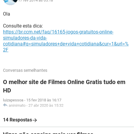
17 fev 2014 às 05:18
Ola
Consulte esta dica:
https://br.ccm.net/faq/16165-jogos-gratuitos-online-
simuladores-da-vida-
cotidiana#q=simuladores+de+vida+cotidiana&cur=1&url=%
2F
Conversas semelhantes
O melhor site de Filmes Online Gratis tudo em
HD
luizapessoa
-
15 fev 2018 às 16:17
aninimato
-
27 abr 2020 às 15:32
14 Respostas