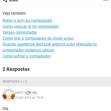
Share
GUIA DE COMPRAS
Veja também:
Repor o som no computador
Como colocar @ no computador
Versao computador
Como tirar o computador do modo aviao
Quando queremos desfazer alguma ação efetuada no
computador podemos utilizar
Como esfriar o computador
2 Respostas
RESPOSTA 1 / 2
sdc57
469
10 abr 2014 às 15:41
Ola