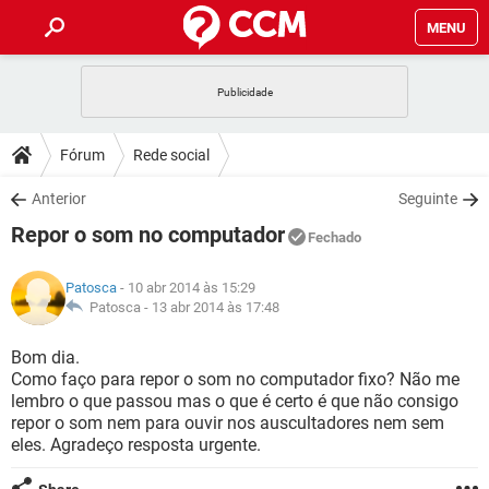
MENU
INÍCIO
JOGOS
WHATSAPP
DICAS
Fórum
Rede social
CELULAR
FACEBOOK
JOGOS
WHATSAPP
DOWNLOADS
Anterior
Seguinte
OUTLOOK
EXCEL
CELULAR
FACEBOOK
Repor o som no computador
INSTAGRAM
JOGOS
GMAIL
WHATSAPP
Fechado
FÓRUM
OUTLOOK
EXCEL
GUIA DE COMPRAS
CELULAR
FACEBOOK
Patosca
- 10 abr 2014 às 15:29
INSTAGRAM
JOGOS
GMAIL
WHATSAPP
GLOSSÁRIO
Patosca -
13 abr 2014 às 17:48
OUTLOOK
EXCEL
GUIA DE COMPRAS
CELULAR
FACEBOOK
INSTAGRAM
JOGOS
GMAIL
WHATSAPP
Bom dia.
OUTLOOK
EXCEL
Como faço para repor o som no computador fixo? Não me
GUIA DE COMPRAS
CELULAR
FACEBOOK
lembro o que passou mas o que é certo é que não consigo
INSTAGRAM
GMAIL
repor o som nem para ouvir nos auscultadores nem sem
OUTLOOK
EXCEL
GUIA DE COMPRAS
eles. Agradeço resposta urgente.
INSTAGRAM
GMAIL