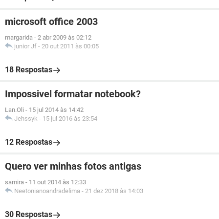
microsoft office 2003
margarida
-
2 abr 2009 às 02:12
junior Jf
-
20 out 2011 às 00:05
18 Respostas
Impossivel formatar notebook?
Lan.Oli
-
15 jul 2014 às 14:42
Jehssyk
-
15 jul 2016 às 23:54
12 Respostas
Quero ver minhas fotos antigas
samira
-
11 out 2014 às 12:33
Neetonianoandradelima
-
21 dez 2018 às 14:03
30 Respostas