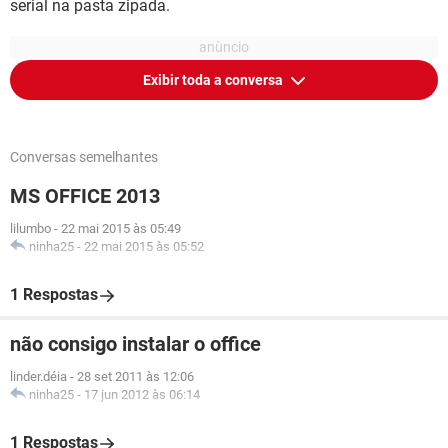
serial na pasta zipada.
Exibir toda a conversa
Conversas semelhantes
MS OFFICE 2013
lilumbo
-
22 mai 2015 às 05:49
ninha25
-
22 mai 2015 às 05:52
1 Respostas
não consigo instalar o office
linder.déia
-
28 set 2011 às 12:06
ninha25
-
17 jun 2012 às 06:14
1 Respostas