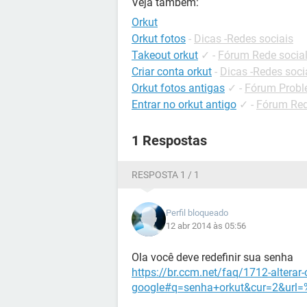
Veja também:
Orkut
Orkut fotos
-
Dicas -Redes sociais
Takeout orkut
✓
-
Fórum Rede socia
Criar conta orkut
-
Dicas -Redes soci
Orkut fotos antigas
✓
-
Fórum Probl
Entrar no orkut antigo
✓
-
Fórum Red
1 Respostas
RESPOSTA 1 / 1
Perfil bloqueado
12 abr 2014 às 05:56
Ola você deve redefinir sua senha
https://br.ccm.net/faq/1712-alterar-
google#q=senha+orkut&cur=2&url