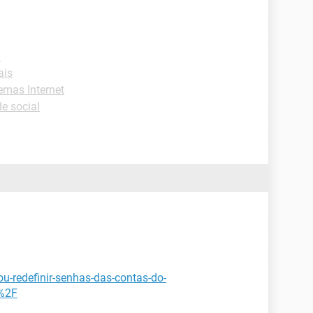
l
ais
emas Internet
e social
ou-redefinir-senhas-das-contas-do-
=%2F