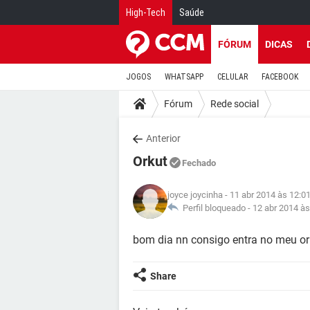
High-Tech
Saúde
FÓRUM
DICAS
JOGOS
WHATSAPP
CELULAR
FACEBOOK
Fórum
Rede social
Anterior
Orkut
Fechado
joyce joycinha
- 11 abr 2014 às 12:0
Perfil bloqueado -
12 abr 2014 às
bom dia nn consigo entra no meu ork
Share