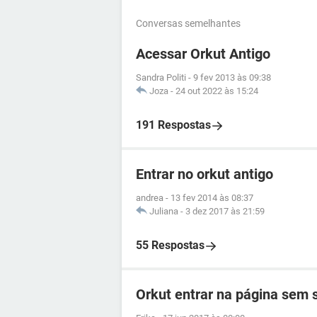
Conversas semelhantes
Acessar Orkut Antigo
Sandra Politi
-
9 fev 2013 às 09:38
Joza
-
24 out 2022 às 15:24
191 Respostas
Entrar no orkut antigo
andrea
-
13 fev 2014 às 08:37
Juliana
-
3 dez 2017 às 21:59
55 Respostas
Orkut entrar na página sem