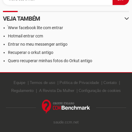
VEJA TAMBÉM
́Www facebook lite com entrar
Hotmail entrar ccm
Entrar no meu messenger antigo
Recuperar o orkut antigo
Quero recuperar minhas fotos do Orkut antigo
Equipe
Termos de uso
Política de Privacidade
Contato
Regulamento
A Revista Da Mulher
Configuração de cookies
saude.ccm.net