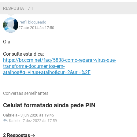
RESPOSTA 1 / 1
Perfil bloqueado
27 abr 2014 às 17:50
Ola
Consulte esta dica:
https://br.ccm.net/faq/5838-como-reparar-virus-que-
transforma-documentos-em-
atalhos#q=virus+atalho&cur=2&url=%2F
Conversas semelhantes
Celulat formatado ainda pede PIN
Gabriela
-
3 jun 2020 às 19:45
Kalleb
-
7 dez 2022 às 17:59
2 Respostas