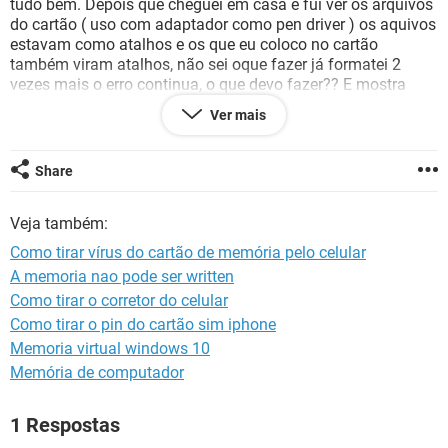
tudo bem. Depois que cheguei em casa e fui ver os arquivos
GUIA DE COMPRAS
do cartão ( uso com adaptador como pen driver ) os aquivos
estavam como atalhos e os que eu coloco no cartão
também viram atalhos, não sei oque fazer já formatei 2
vezes mais o erro continua, o que devo fazer?? E mostra
ainda isso ( Local: cmd (C:\Windows\system32) )
Ver mais
Sistema windows 8.
Share
Veja também:
Como tirar vírus do cartão de memória pelo celular
A memoria nao pode ser written
Como tirar o corretor do celular
Como tirar o pin do cartão sim iphone
Memoria virtual windows 10
Memória de computador
1 Respostas