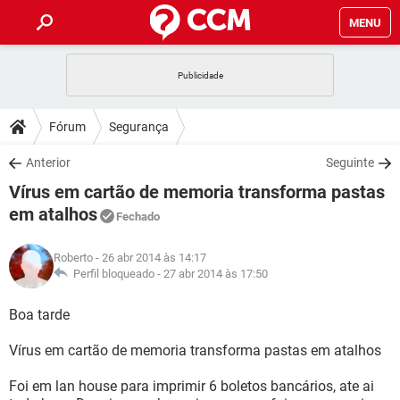
MENU
INÍCIO
JOGOS
WHATSAPP
DICAS
Fórum
Segurança
CELULAR
FACEBOOK
JOGOS
WHATSAPP
DOWNLOADS
Anterior
Seguinte
OUTLOOK
EXCEL
CELULAR
FACEBOOK
Vírus em cartão de memoria transforma pastas
INSTAGRAM
JOGOS
GMAIL
WHATSAPP
FÓRUM
OUTLOOK
EXCEL
em atalhos
Fechado
GUIA DE COMPRAS
CELULAR
FACEBOOK
INSTAGRAM
JOGOS
GMAIL
WHATSAPP
GLOSSÁRIO
OUTLOOK
EXCEL
Roberto
- 26 abr 2014 às 14:17
GUIA DE COMPRAS
CELULAR
FACEBOOK
Perfil bloqueado -
27 abr 2014 às 17:50
INSTAGRAM
JOGOS
GMAIL
WHATSAPP
OUTLOOK
EXCEL
Boa tarde
GUIA DE COMPRAS
CELULAR
FACEBOOK
INSTAGRAM
GMAIL
OUTLOOK
EXCEL
Vírus em cartão de memoria transforma pastas em atalhos
GUIA DE COMPRAS
INSTAGRAM
GMAIL
Foi em lan house para imprimir 6 boletos bancários, ate ai