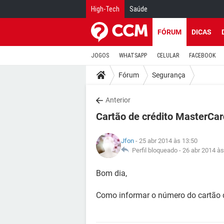
High-Tech
Saúde
FÓRUM
DICAS
JOGOS
WHATSAPP
CELULAR
FACEBOOK
Fórum
Segurança
Anterior
Cartão de crédito MasterCar
Jfon
- 25 abr 2014 às 13:50
Perfil bloqueado -
26 abr 2014 às
Bom dia,
Como informar o número do cartão d