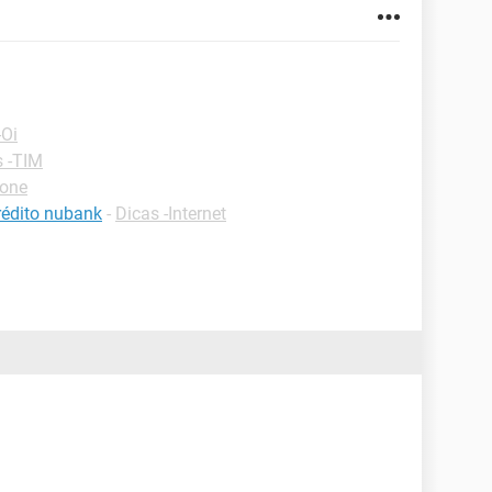
-Oi
s -TIM
hone
rédito nubank
-
Dicas -Internet