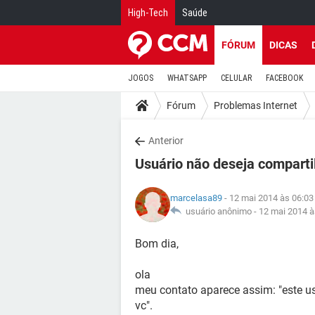
High-Tech
Saúde
FÓRUM
DICAS
JOGOS
WHATSAPP
CELULAR
FACEBOOK
Fórum
Problemas Internet
Anterior
Usuário não deseja compart
marcelasa89
- 12 mai 2014 às 06:03
usuário anônimo -
12 mai 2014 à
Bom dia,
ola
meu contato aparece assim: "este u
vc".