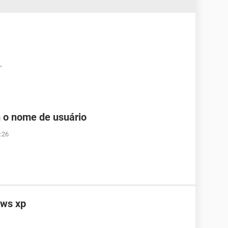
.
 o nome de usuário
:26
ows xp