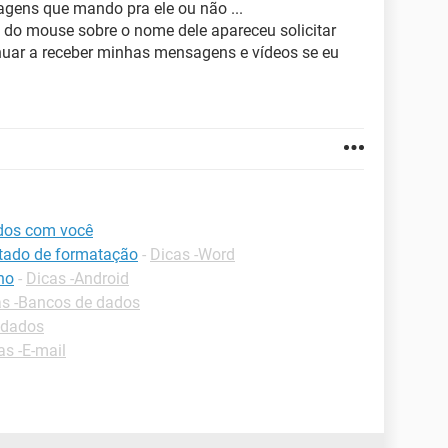
gens que mando pra ele ou não ...
o do mouse sobre o nome dele apareceu solicitar
inuar a receber minhas mensagens e vídeos se eu
ados com você
ltado de formatação
-
Dicas -Word
no
-
Dicas -Android
as -Bancos de dados
 dados
as -E-mail