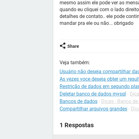
mesmo assim ele pode ver as mensa
quando eu cliquei com o lado direit
detalhes de contato.. ele pode cont
mandar pra ele ou não... obrigado
Share
Veja também:
Usuário não deseja compartilhar d
As vezes voce deseja obter um resu
Restrição de dados em segundo pla
Deletar banco de dados mysql
-
Dic
Bancos de dados
-
Dicas - Banco de
Compartilhar arquivos grandes
-
Dic
1 Respostas