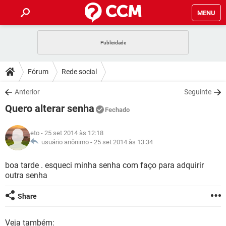
MENU
INÍCIO
JOGOS
WHATSAPP
DICAS
Fórum
Rede social
CELULAR
FACEBOOK
JOGOS
WHATSAPP
DOWNLOADS
Anterior
Seguinte
OUTLOOK
EXCEL
CELULAR
FACEBOOK
Quero alterar senha
INSTAGRAM
JOGOS
GMAIL
WHATSAPP
Fechado
FÓRUM
OUTLOOK
EXCEL
GUIA DE COMPRAS
CELULAR
FACEBOOK
eto
- 25 set 2014 às 12:18
INSTAGRAM
JOGOS
GMAIL
WHATSAPP
GLOSSÁRIO
usuário anônimo -
25 set 2014 às 13:34
OUTLOOK
EXCEL
GUIA DE COMPRAS
CELULAR
FACEBOOK
INSTAGRAM
JOGOS
GMAIL
WHATSAPP
boa tarde . esqueci minha senha com faço para adquirir
OUTLOOK
EXCEL
outra senha
GUIA DE COMPRAS
CELULAR
FACEBOOK
INSTAGRAM
GMAIL
OUTLOOK
EXCEL
Share
GUIA DE COMPRAS
INSTAGRAM
GMAIL
Veja também: