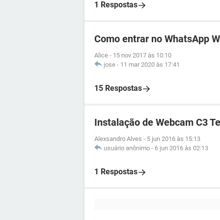
1 Respostas
Como entrar no WhatsApp 
Alice
-
15 nov 2017 às 10:10
jose
-
11 mar 2020 às 17:41
15 Respostas
Instalação de Webcam C3 Te
Alexsandro Alves
-
5 jun 2016 às 15:13
usuário anônimo
-
6 jun 2016 às 02:13
1 Respostas