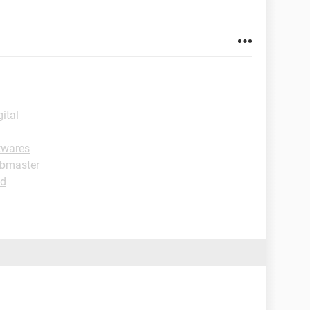
ital
twares
ebmaster
ad