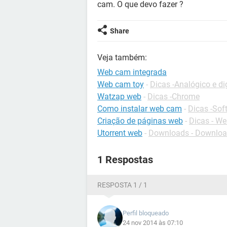
cam. O que devo fazer ?
Share
Veja também:
Web cam integrada
Web cam toy
-
Dicas -Analógico e dig
Watzap web
-
Dicas -Chrome
Como instalar web cam
-
Dicas -Sof
Criação de páginas web
-
Dicas - W
Utorrent web
-
Downloads - Downlo
1 Respostas
RESPOSTA 1 / 1
Perfil bloqueado
24 nov 2014 às 07:10