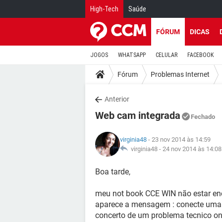
High-Tech
Saúde
FÓRUM
DICAS
JOGOS
WHATSAPP
CELULAR
FACEBOOK
Fórum
Problemas Internet
Anterior
Web cam integrada
Fechado
virginia48
- 23 nov 2014 às 14:59
virginia48 -
24 nov 2014 às 14:08
Boa tarde,
meu not book CCE WIN não estar e
aparece a mensagem : conecte uma 
concerto de um problema tecnico ond