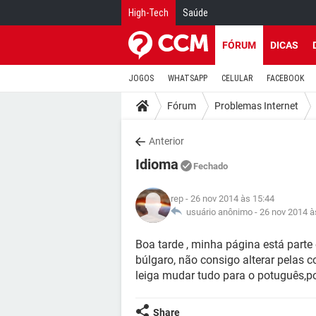
High-Tech
Saúde
FÓRUM
DICAS
JOGOS
WHATSAPP
CELULAR
FACEBOOK
Fórum
Problemas Internet
Anterior
Idioma
Fechado
rep
- 26 nov 2014 às 15:44
usuário anônimo -
26 nov 2014 à
Boa tarde , minha página está part
búlgaro, não consigo alterar pelas 
leiga mudar tudo para o potuguês,
Share