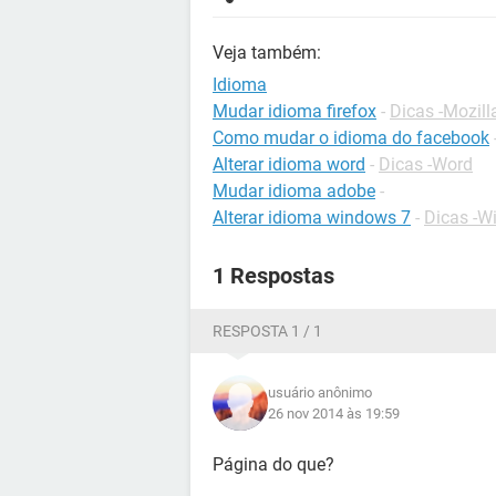
Veja também:
Idioma
Mudar idioma firefox
-
Dicas -Mozill
Como mudar o idioma do facebook
Alterar idioma word
-
Dicas -Word
Mudar idioma adobe
-
Alterar idioma windows 7
-
Dicas -W
1 Respostas
RESPOSTA 1 / 1
usuário anônimo
26 nov 2014 às 19:59
Página do que?