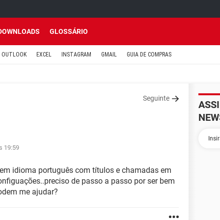
DOWNLOADS
GLOSSÁRIO
OUTLOOK
EXCEL
INSTAGRAM
GMAIL
GUIA DE COMPRAS
Seguinte
ASS
NEW
s 19:59
e em idioma português com títulos e chamadas em
configuações..preciso de passo a passo por ser bem
podem me ajudar?