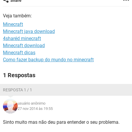
Share
GUIA DE COMPRAS
Veja também:
Minecraft
Minecraft java download
4sharéd minecraft
Minecraft download
Minecraft dicas
Como fazer backup do mundo no minecraft
1 Respostas
RESPOSTA 1 / 1
usuário anônimo
27 nov 2014 às 19:55
Sinto muito mas não deu para entender o seu problema.