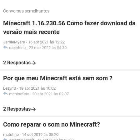
Conversas semelhantes
Minecraft 1.16.230.56 Como fazer download da
versão mais recente
JamieMyers
-
16 abr 2021 às 12:22
rogerking
-
23 mar 2022 às 04:30
2 Respostas
Por que meu Minecraft está sem som ?
LezynS
-
18 abr 2021 às 10:02
meninofeio
-
20 abr 2021 às 02:07
2 Respostas
Como reparar o som no Minecraft?
matutino
-
14 set 2019 às 05:20