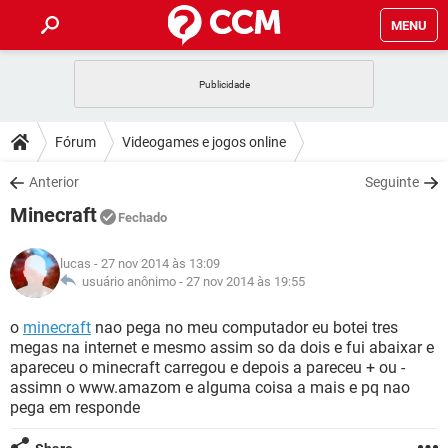
MENU
INÍCIO
JOGOS
WHATSAPP
DICAS
Fórum
Videogames e jogos online
CELULAR
FACEBOOK
JOGOS
WHATSAPP
DOWNLOADS
Anterior
Seguinte
OUTLOOK
EXCEL
CELULAR
FACEBOOK
Minecraft
INSTAGRAM
JOGOS
GMAIL
WHATSAPP
Fechado
FÓRUM
OUTLOOK
EXCEL
GUIA DE COMPRAS
CELULAR
FACEBOOK
lucas
- 27 nov 2014 às 13:09
INSTAGRAM
JOGOS
GMAIL
WHATSAPP
GLOSSÁRIO
usuário anônimo -
27 nov 2014 às 19:55
OUTLOOK
EXCEL
GUIA DE COMPRAS
CELULAR
FACEBOOK
INSTAGRAM
JOGOS
GMAIL
WHATSAPP
o
minecraft
nao pega no meu computador eu botei tres
OUTLOOK
EXCEL
megas na internet e mesmo assim so da dois e fui abaixar e
GUIA DE COMPRAS
CELULAR
FACEBOOK
apareceu o minecraft carregou e depois a pareceu + ou -
INSTAGRAM
GMAIL
assimn o www.amazom e alguma coisa a mais e pq nao
OUTLOOK
EXCEL
GUIA DE COMPRAS
pega em responde
INSTAGRAM
GMAIL