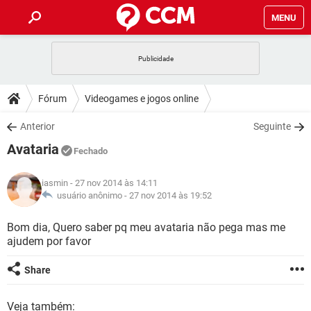
MENU
INÍCIO
JOGOS
WHATSAPP
DICAS
Fórum
Videogames e jogos online
CELULAR
FACEBOOK
JOGOS
WHATSAPP
DOWNLOADS
Anterior
Seguinte
OUTLOOK
EXCEL
CELULAR
FACEBOOK
Avataria
INSTAGRAM
JOGOS
GMAIL
WHATSAPP
Fechado
FÓRUM
OUTLOOK
EXCEL
GUIA DE COMPRAS
CELULAR
FACEBOOK
iasmin
- 27 nov 2014 às 14:11
INSTAGRAM
JOGOS
GMAIL
WHATSAPP
GLOSSÁRIO
usuário anônimo -
27 nov 2014 às 19:52
OUTLOOK
EXCEL
GUIA DE COMPRAS
CELULAR
FACEBOOK
INSTAGRAM
JOGOS
GMAIL
WHATSAPP
Bom dia, Quero saber pq meu avataria não pega mas me
OUTLOOK
EXCEL
ajudem por favor
GUIA DE COMPRAS
CELULAR
FACEBOOK
INSTAGRAM
GMAIL
OUTLOOK
EXCEL
Share
GUIA DE COMPRAS
INSTAGRAM
GMAIL
Veja também: