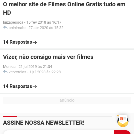
O melhor site de Filmes Online Gratis tudo em
HD
luizapessoa
-
15 fev 2018 às 16:17
aninimato
-
27 abr 2020 às 15:32
14 Respostas
Vizer, não consigo mais ver filmes
Monica
-
21 jul 2019 às 21:34
vitorcrdias
-
1 jul 2023 às 22:28
14 Respostas
ASSINE NOSSA NEWSLETTER!