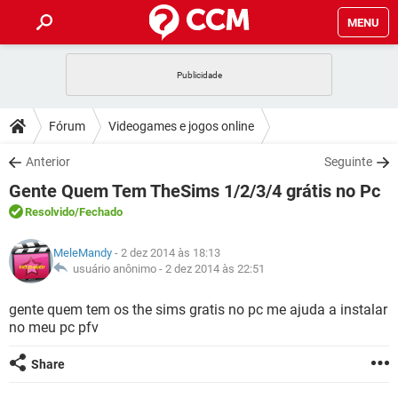
MENU
INÍCIO
JOGOS
WHATSAPP
DICAS
Fórum
Videogames e jogos online
CELULAR
FACEBOOK
JOGOS
WHATSAPP
DOWNLOADS
Anterior
Seguinte
OUTLOOK
EXCEL
CELULAR
FACEBOOK
Gente Quem Tem TheSims 1/2/3/4 grátis no Pc
INSTAGRAM
JOGOS
GMAIL
WHATSAPP
FÓRUM
OUTLOOK
EXCEL
Resolvido
/Fechado
GUIA DE COMPRAS
CELULAR
FACEBOOK
INSTAGRAM
JOGOS
GMAIL
WHATSAPP
GLOSSÁRIO
OUTLOOK
MeleMandy
- 2 dez 2014 às 18:13
EXCEL
GUIA DE COMPRAS
CELULAR
FACEBOOK
usuário anônimo -
2 dez 2014 às 22:51
INSTAGRAM
JOGOS
GMAIL
WHATSAPP
OUTLOOK
EXCEL
gente quem tem os the sims gratis no pc me ajuda a instalar
GUIA DE COMPRAS
CELULAR
FACEBOOK
no meu pc pfv
INSTAGRAM
GMAIL
OUTLOOK
EXCEL
GUIA DE COMPRAS
Share
INSTAGRAM
GMAIL