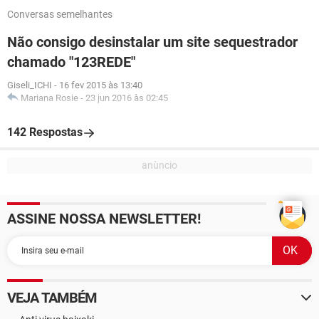
Conversas semelhantes
Não consigo desinstalar um site sequestrador
chamado "123REDE"
Giseli_ICHI
-
16 fev 2015 às 13:40
Mariana Rosie
-
23 jun 2016 às 02:45
142 Respostas
ASSINE NOSSA NEWSLETTER!
VEJA TAMBÉM