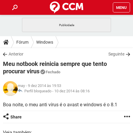
MENU
INÍCIO
JOGOS
WHATSAPP
DICAS
Fórum
Windows
CELULAR
FACEBOOK
JOGOS
WHATSAPP
DOWNLOADS
Anterior
Seguinte
OUTLOOK
EXCEL
CELULAR
FACEBOOK
Meu notbook reinicia sempre que tento
INSTAGRAM
JOGOS
GMAIL
WHATSAPP
FÓRUM
OUTLOOK
EXCEL
procurar virus
Fechado
GUIA DE COMPRAS
CELULAR
FACEBOOK
INSTAGRAM
JOGOS
GMAIL
WHATSAPP
GLOSSÁRIO
OUTLOOK
EXCEL
may
- 9 dez 2014 às 19:53
GUIA DE COMPRAS
CELULAR
FACEBOOK
Perfil bloqueado -
10 dez 2014 às 08:16
INSTAGRAM
JOGOS
GMAIL
WHATSAPP
OUTLOOK
EXCEL
Boa noite, o meu anti vírus é o avast e windows é o 8.1
GUIA DE COMPRAS
CELULAR
FACEBOOK
INSTAGRAM
GMAIL
OUTLOOK
EXCEL
Share
GUIA DE COMPRAS
INSTAGRAM
GMAIL
Veja também: