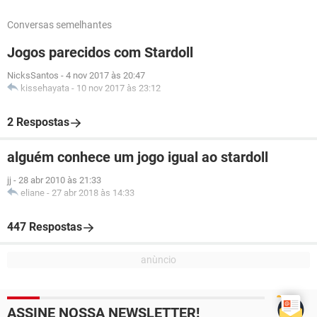
Conversas semelhantes
Jogos parecidos com Stardoll
NicksSantos
-
4 nov 2017 às 20:47
kissehayata
-
10 nov 2017 às 23:12
2 Respostas
alguém conhece um jogo igual ao stardoll
jj
-
28 abr 2010 às 21:33
eliane
-
27 abr 2018 às 14:33
447 Respostas
ASSINE NOSSA NEWSLETTER!