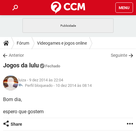
MENU
INÍCIO
JOGOS
WHATSAPP
DICAS
Fórum
Videogames e jogos online
CELULAR
FACEBOOK
JOGOS
WHATSAPP
DOWNLOADS
Anterior
Seguinte
OUTLOOK
EXCEL
CELULAR
FACEBOOK
Jogos da lulu
INSTAGRAM
JOGOS
GMAIL
WHATSAPP
Fechado
FÓRUM
OUTLOOK
EXCEL
GUIA DE COMPRAS
CELULAR
FACEBOOK
luiza
- 9 dez 2014 às 22:04
INSTAGRAM
JOGOS
GMAIL
WHATSAPP
GLOSSÁRIO
Perfil bloqueado -
10 dez 2014 às 08:14
OUTLOOK
EXCEL
GUIA DE COMPRAS
CELULAR
FACEBOOK
INSTAGRAM
JOGOS
GMAIL
WHATSAPP
Bom dia,
OUTLOOK
EXCEL
GUIA DE COMPRAS
CELULAR
FACEBOOK
espero que gostem
INSTAGRAM
GMAIL
OUTLOOK
EXCEL
GUIA DE COMPRAS
Share
INSTAGRAM
GMAIL