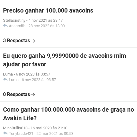
Preciso ganhar 100.000 avacoins
Stellacristiny
-
4 nov 2021 às 23:47
Anasmith
-
28 nov 2022 às 13:09
3 Respostas
Eu quero ganha 9,99990000 de avacoins mim
ajudar por favor
Luma
-
6 nov 2023 às 03:57
Luma
-
6 nov 2023 às 03:57
0 Respostas
Como ganhar 100.000.000 avacoins de graça no
Avakin Life?
MinhBullis813
-
16 mai 2020 às 21:10
Tonybrade421
-
22 mar 2021 às 00:53