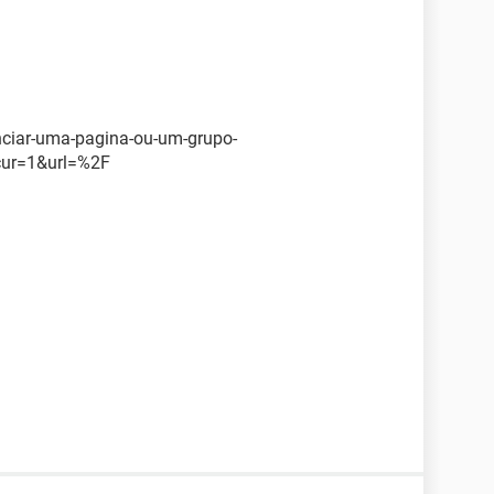
nciar-uma-pagina-ou-um-grupo-
cur=1&url=%2F