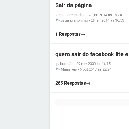
Sair da página
telma Ferreira dias
-
28 jan 2014 às 16:24
usuário anônimo
-
28 jan 2014 às 16:53
1 Respostas
quero sair do facebook lite e
gu brandão
-
29 nov 2009 às 16:15
Maria reis
-
5 out 2017 às 22:24
265 Respostas