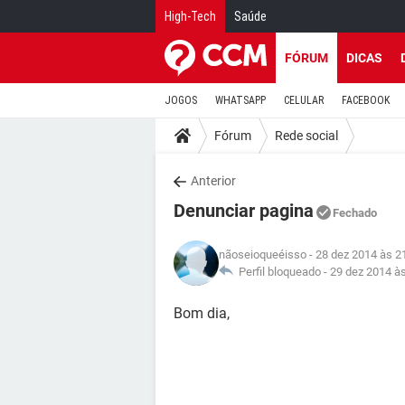
High-Tech
Saúde
FÓRUM
DICAS
JOGOS
WHATSAPP
CELULAR
FACEBOOK
Fórum
Rede social
Anterior
Denunciar pagina
Fechado
nãoseioqueéisso
- 28 dez 2014 às 2
Perfil bloqueado -
29 dez 2014 à
Bom dia,