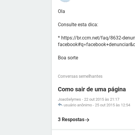
Ola
Consulte esta dica:
* https://br.ccm.net/faq/8632-denu
facebook#q=facebook+denunciar&
Boa sorte
Conversas semelhantes
Como sair de uma página
JoaoSelymes
-
22 out 2015 às 21:17
usuário anônimo
-
25 out 2015 às 12:54
3 Respostas