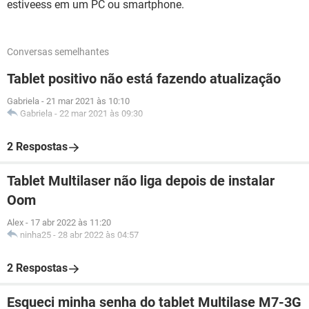
estiveess em um PC ou smartphone.
Conversas semelhantes
Tablet positivo não está fazendo atualização
Gabriela
-
21 mar 2021 às 10:10
Gabriela
-
22 mar 2021 às 09:30
2 Respostas
Tablet Multilaser não liga depois de instalar
Oom
Alex
-
17 abr 2022 às 11:20
ninha25
-
28 abr 2022 às 04:57
2 Respostas
Esqueci minha senha do tablet Multilase M7-3G