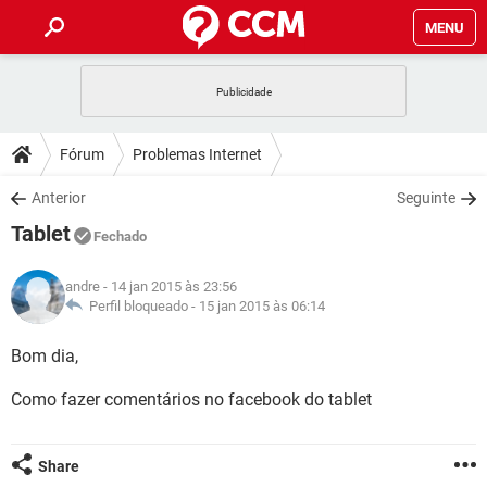
MENU
INÍCIO
JOGOS
WHATSAPP
DICAS
Fórum
Problemas Internet
CELULAR
FACEBOOK
JOGOS
WHATSAPP
DOWNLOADS
Anterior
Seguinte
OUTLOOK
EXCEL
CELULAR
FACEBOOK
Tablet
INSTAGRAM
JOGOS
GMAIL
WHATSAPP
Fechado
FÓRUM
OUTLOOK
EXCEL
GUIA DE COMPRAS
CELULAR
FACEBOOK
andre
- 14 jan 2015 às 23:56
INSTAGRAM
JOGOS
GMAIL
WHATSAPP
GLOSSÁRIO
Perfil bloqueado -
15 jan 2015 às 06:14
OUTLOOK
EXCEL
GUIA DE COMPRAS
CELULAR
FACEBOOK
INSTAGRAM
JOGOS
GMAIL
WHATSAPP
Bom dia,
OUTLOOK
EXCEL
GUIA DE COMPRAS
CELULAR
FACEBOOK
Como fazer comentários no facebook do tablet
INSTAGRAM
GMAIL
OUTLOOK
EXCEL
GUIA DE COMPRAS
INSTAGRAM
GMAIL
Share