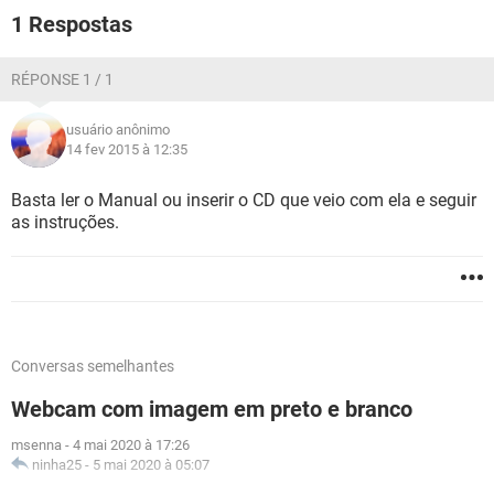
GUIA DE COMPRAS
1 Respostas
RÉPONSE 1 / 1
usuário anônimo
14 fev 2015 à 12:35
Basta ler o Manual ou inserir o CD que veio com ela e seguir
as instruções.
Conversas semelhantes
Webcam com imagem em preto e branco
msenna
-
4 mai 2020 à 17:26
ninha25
-
5 mai 2020 à 05:07