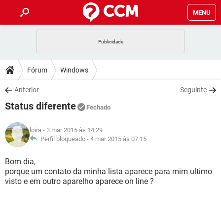
MENU
INÍCIO
JOGOS
WHATSAPP
DICAS
Fórum
Windows
CELULAR
FACEBOOK
JOGOS
WHATSAPP
DOWNLOADS
Anterior
Seguinte
OUTLOOK
EXCEL
CELULAR
FACEBOOK
Status diferente
INSTAGRAM
JOGOS
GMAIL
WHATSAPP
Fechado
FÓRUM
OUTLOOK
EXCEL
GUIA DE COMPRAS
CELULAR
FACEBOOK
loira
- 3 mar 2015 às 14:29
INSTAGRAM
JOGOS
GMAIL
WHATSAPP
GLOSSÁRIO
Perfil bloqueado -
4 mar 2015 às 07:15
OUTLOOK
EXCEL
GUIA DE COMPRAS
CELULAR
FACEBOOK
INSTAGRAM
JOGOS
GMAIL
WHATSAPP
Bom dia,
OUTLOOK
EXCEL
porque um contato da minha lista aparece para mim ultimo
GUIA DE COMPRAS
CELULAR
FACEBOOK
visto e em outro aparelho aparece on line ?
INSTAGRAM
GMAIL
OUTLOOK
EXCEL
GUIA DE COMPRAS
INSTAGRAM
GMAIL