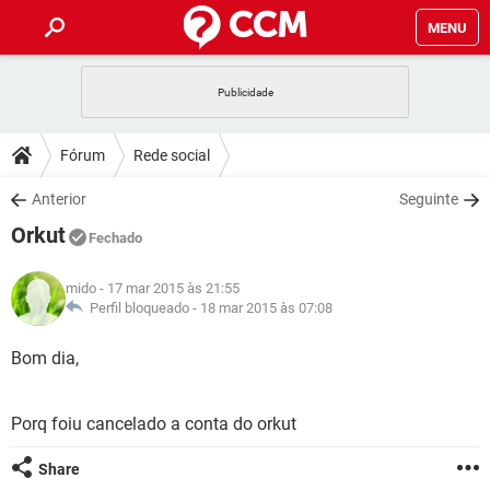
MENU
INÍCIO
JOGOS
WHATSAPP
DICAS
Fórum
Rede social
CELULAR
FACEBOOK
JOGOS
WHATSAPP
DOWNLOADS
Anterior
Seguinte
OUTLOOK
EXCEL
CELULAR
FACEBOOK
Orkut
INSTAGRAM
JOGOS
GMAIL
WHATSAPP
Fechado
FÓRUM
OUTLOOK
EXCEL
GUIA DE COMPRAS
CELULAR
FACEBOOK
mido
- 17 mar 2015 às 21:55
INSTAGRAM
JOGOS
GMAIL
WHATSAPP
GLOSSÁRIO
Perfil bloqueado -
18 mar 2015 às 07:08
OUTLOOK
EXCEL
GUIA DE COMPRAS
CELULAR
FACEBOOK
INSTAGRAM
JOGOS
GMAIL
WHATSAPP
Bom dia,
OUTLOOK
EXCEL
GUIA DE COMPRAS
CELULAR
FACEBOOK
INSTAGRAM
GMAIL
Porq foiu cancelado a conta do orkut
OUTLOOK
EXCEL
GUIA DE COMPRAS
INSTAGRAM
GMAIL
Share