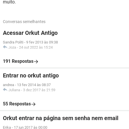
muito.
Conversas semelhantes
Acessar Orkut Antigo
Sandra Politi
-
9 fev 2013 às 09:38
Joza
-
24 out 2022 às 15:24
191 Respostas
Entrar no orkut antigo
andrea
-
13 fev 2014 às 08:37
Juliana
-
3 dez 2017 às 21:59
55 Respostas
Orkut entrar na página sem senha nem email
Erika
-
17 jun 2017 às 00:00