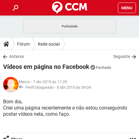
MENU
INÍCIO
JOGOS
WHATSAPP
DICAS
Fórum
Rede social
CELULAR
FACEBOOK
JOGOS
WHATSAPP
DOWNLOADS
Anterior
Seguinte
OUTLOOK
EXCEL
CELULAR
FACEBOOK
Vídeos em página no Facebook
INSTAGRAM
JOGOS
GMAIL
WHATSAPP
Fechado
FÓRUM
OUTLOOK
EXCEL
GUIA DE COMPRAS
CELULAR
FACEBOOK
Marco
- 7 abr 2015 às 11:29
INSTAGRAM
JOGOS
GMAIL
WHATSAPP
GLOSSÁRIO
Perfil bloqueado -
8 abr 2015 às 09:04
OUTLOOK
EXCEL
GUIA DE COMPRAS
CELULAR
FACEBOOK
INSTAGRAM
JOGOS
GMAIL
WHATSAPP
Bom dia,
OUTLOOK
EXCEL
Criei uma página recentemente e não estou conseguindo
GUIA DE COMPRAS
CELULAR
FACEBOOK
postar vídeos nela, como faço.
INSTAGRAM
GMAIL
OUTLOOK
EXCEL
GUIA DE COMPRAS
INSTAGRAM
GMAIL