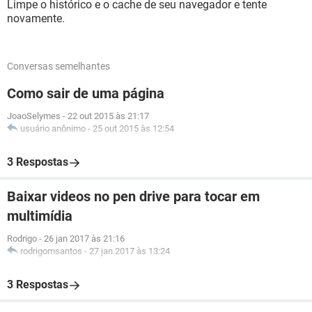
Limpe o histórico e o cache de seu navegador e tente
novamente.
Conversas semelhantes
Como sair de uma página
JoaoSelymes
-
22 out 2015 às 21:17
usuário anônimo
-
25 out 2015 às 12:54
3 Respostas
Baixar videos no pen drive para tocar em
multimídia
Rodrigo
-
26 jan 2017 às 21:16
rodrigomsantos
-
27 jan 2017 às 13:24
3 Respostas