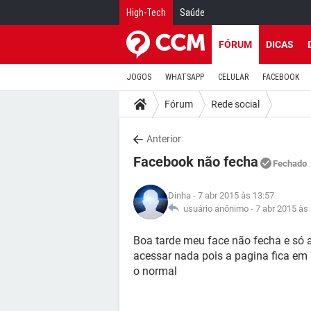
High-Tech
Saúde
FÓRUM
DICAS
JOGOS
WHATSAPP
CELULAR
FACEBOOK
Fórum
Rede social
Anterior
Facebook não fecha
Fechado
Dinha
- 7 abr 2015 às 13:57
usuário anônimo -
7 abr 2015 às
Boa tarde meu face não fecha e só 
acessar nada pois a pagina fica em 
o normal