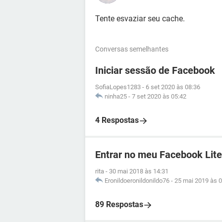
Tente esvaziar seu cache.
Conversas semelhantes
Iniciar sessão de Facebook
SofiaLopes1283
-
6 set 2020 às 08:36
ninha25
-
7 set 2020 às 05:42
4 Respostas
Entrar no meu Facebook Lite
rita
-
30 mai 2018 às 14:31
Eronildoeronildonildo76
-
25 mai 2019 às 0
89 Respostas