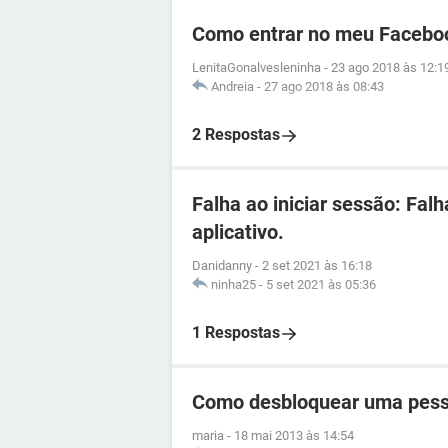
Como entrar no meu Facebo
LenitaGonalvesleninha
-
23 ago 2018 às 12:1
Andreia
-
27 ago 2018 às 08:43
2 Respostas
Falha ao iniciar sessão: Fal
aplicativo.
Danidanny
-
2 set 2021 às 16:18
ninha25
-
5 set 2021 às 05:36
1 Respostas
Como desbloquear uma pess
maria
-
18 mai 2013 às 14:54