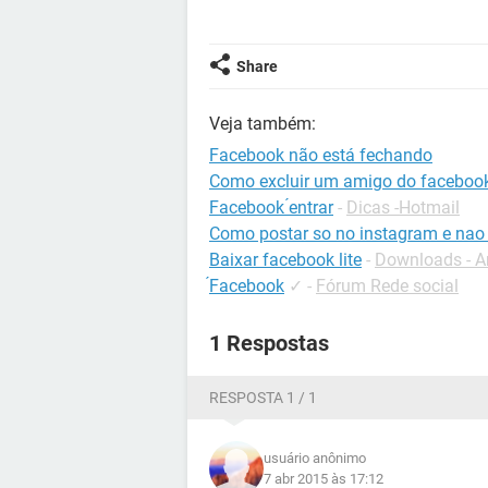
Share
Veja também:
Facebook não está fechando
Como excluir um amigo do faceboo
Facebook ́entrar
-
Dicas -Hotmail
Como postar so no instagram e nao
Baixar facebook lite
-
Downloads - A
́Facebook
✓
-
Fórum Rede social
1 Respostas
RESPOSTA 1 / 1
usuário anônimo
7 abr 2015 às 17:12