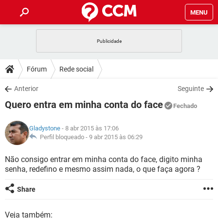
MENU
INÍCIO
JOGOS
WHATSAPP
DICAS
Fórum
Rede social
CELULAR
FACEBOOK
JOGOS
WHATSAPP
DOWNLOADS
Anterior
Seguinte
OUTLOOK
EXCEL
CELULAR
FACEBOOK
Quero entra em minha conta do face
INSTAGRAM
JOGOS
GMAIL
WHATSAPP
Fechado
FÓRUM
OUTLOOK
EXCEL
GUIA DE COMPRAS
CELULAR
FACEBOOK
Gladystone
- 8 abr 2015 às 17:06
INSTAGRAM
JOGOS
GMAIL
WHATSAPP
GLOSSÁRIO
Perfil bloqueado -
9 abr 2015 às 06:29
OUTLOOK
EXCEL
GUIA DE COMPRAS
CELULAR
FACEBOOK
INSTAGRAM
JOGOS
GMAIL
WHATSAPP
Não consigo entrar em minha conta do face, digito minha
OUTLOOK
EXCEL
senha, redefino e mesmo assim nada, o que faça agora ?
GUIA DE COMPRAS
CELULAR
FACEBOOK
INSTAGRAM
GMAIL
OUTLOOK
EXCEL
Share
GUIA DE COMPRAS
INSTAGRAM
GMAIL
Veja também: