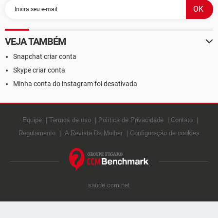
VEJA TAMBÉM
Snapchat criar conta
Skype criar conta
Minha conta do instagram foi desativada
Equipe
Termos de uso
Política de Privacidade
Contato
Regulamento
A Revista Da Mulher
Configuração de cookies
saude.ccm.net