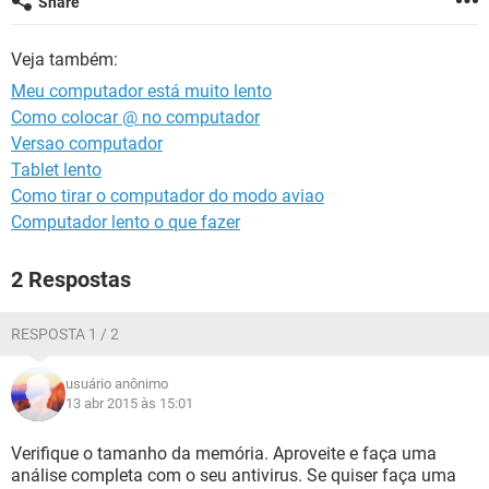
Share
GUIA DE COMPRAS
Veja também:
Meu computador está muito lento
Como colocar @ no computador
Versao computador
Tablet lento
Como tirar o computador do modo aviao
Computador lento o que fazer
2 Respostas
RESPOSTA 1 / 2
usuário anônimo
13 abr 2015 às 15:01
Verifique o tamanho da memória. Aproveite e faça uma
análise completa com o seu antivirus. Se quiser faça uma