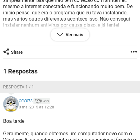
simplesmente fala que não tem conexão com a internet,
GUIA DE COMPRAS
mesmo a internet conectada e funcionando muito bem. De
início pensei que era o programa que eu tava instalando,
mas vários outros diferentes acontece isso, Não consegui
instalar nenhum antivírus por causa disso, e já tentei
desativar o firewall do Windows mas não adiantou nada.
Ver mais
Share
1 Respostas
RESPOSTA 1 / 1
C0Y073
499
8 mai 2015 às 12:28
Boa tarde!
Geralmente, quando obtemos um computador novo com o
Windows 8, ou qualquer outro sistema operacional (exceto o