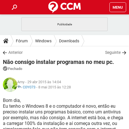
MENU
INÍCIO
JOGOS
WHATSAPP
DICAS
Fórum
Windows
Downloads
CELULAR
FACEBOOK
JOGOS
WHATSAPP
DOWNLOADS
Anterior
Seguinte
OUTLOOK
EXCEL
CELULAR
FACEBOOK
Não consigo instalar programas no meu pc.
INSTAGRAM
JOGOS
GMAIL
WHATSAPP
FÓRUM
OUTLOOK
EXCEL
Fechado
GUIA DE COMPRAS
CELULAR
FACEBOOK
INSTAGRAM
JOGOS
GMAIL
WHATSAPP
GLOSSÁRIO
OUTLOOK
Amy
- 29 abr 2015 às 14:04
EXCEL
GUIA DE COMPRAS
CELULAR
FACEBOOK
C0Y073
-
8 mai 2015 às 12:28
INSTAGRAM
JOGOS
GMAIL
WHATSAPP
OUTLOOK
EXCEL
Bom dia,
GUIA DE COMPRAS
CELULAR
FACEBOOK
Eu tenho o Windows 8 e o computador é novo, então eu
INSTAGRAM
GMAIL
preciso instalar uns programas básico, como um antivírus
OUTLOOK
EXCEL
GUIA DE COMPRAS
por exemplo, mas não consigo. A internet está boa, e chega
INSTAGRAM
GMAIL
a carregar 100% da instalação e aí começa outra vez, ou